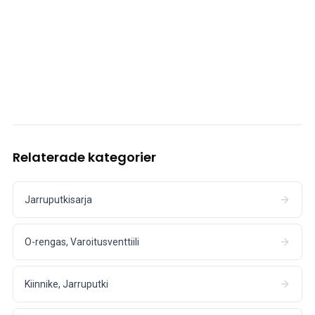
Jäähdytysjärjestelmä
Voimansiirto
Kaasun säätö
Alusta & Ohjaus
Lämmitys & Ilmastointi
Tarvikkeet & Muut
Kori
Sisustus
Kampanja
Relaterade kategorier
Kuukauden tarjous
Jarruputkisarja
O-rengas, Varoitusventtiili
Kiinnike, Jarruputki