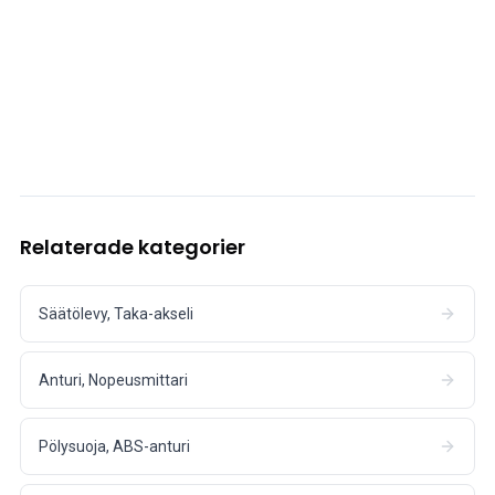
Jäähdytysjärjestelmä
Voimansiirto
Kaasun säätö
Alusta & Ohjaus
Lämmitys & Ilmastointi
Tarvikkeet & Muut
Kori
Sisustus
Kampanja
Relaterade kategorier
Kuukauden tarjous
Säätölevy, Taka-akseli
Anturi, Nopeusmittari
Pölysuoja, ABS-anturi