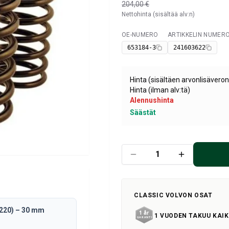
204,00 €
Nettohinta (sisältää alv:n)
OE-NUMERO
ARTIKKELIN NUMER
Saatavilla
653184-3
241603622
Hinta (sisältäen arvonlisäveron
Hinta (ilman alv:tä)
Alennushinta
Säästät
CLASSIC VOLVON OSAT
(220) – 30 mm
1 VUODEN TAKUU KAIK