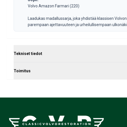
Volvo 140/164 moottorin kaasulenkki
Volvo Amazon Farmari (220)
Volvo 140/164 moottorin osat
Volvo 140/164 Etujousitus
Laadukas madallussarja, joka yhdistää klassisen Volvo
Volvo 140/164 Polttoaine-/pakokaasujärjestelmä
parempaan ajettavuuteen ja urheilullisempaan ulkonäk
Volvo 140/164 lämmitin/raitisilma
Volvo 140/164 Sisätilojen osat
Volvo 140/164 Vaihteisto/Takajousitus
Volvo 140/164 Muut
Tekniset tiedot
Volvo 140/164 Vanteet/nokkapellit
Volvo 240/260 osat
Volvo 240/260 Jarrujärjestelmä
Toimitus
Volvo 240/260 Polttoaine-/pakokaasujärjestelmä
Volvo 240/260 Sähkölaitteet
Volvo 240/260 Etujousitus
Volvo 240/260 Sisätilojen osat
Volvo 240/260 Vanteet
Volvo 240/260 moottorin osat
Volvo 240/260 korin osat
Volvo 240/260 Lämmitin/raitisilma