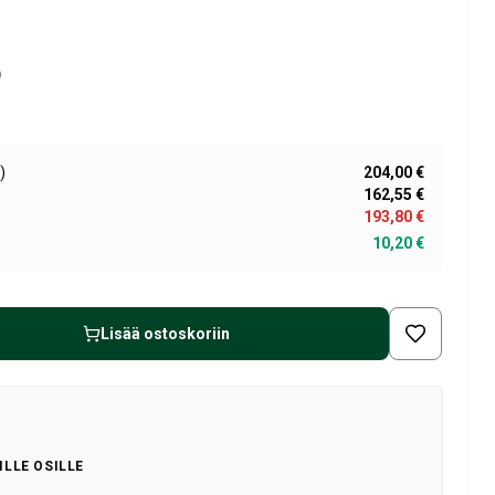
O
)
204,00 €
162,55 €
193,80 €
10,20 €
Lisää ostoskoriin
ILLE OSILLE