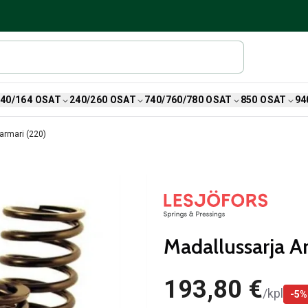
40/164 OSAT
240/260 OSAT
740/760/780 OSAT
850 OSAT
94
armari (220)
Madallussarja A
193,80 €
/
kpl
-
5
%